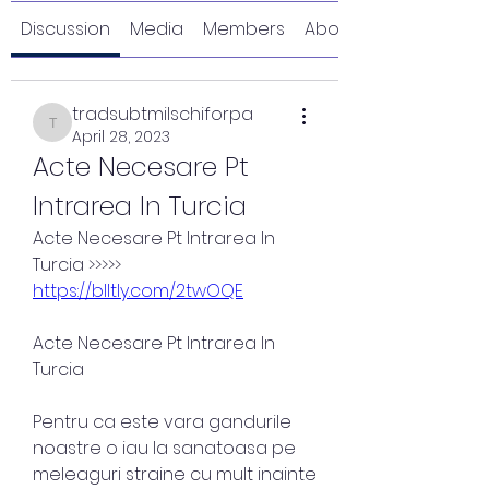
Discussion
Media
Members
About
tradsubtmilschiforpa
tradsubtmilschiforpa
April 28, 2023
Acte Necesare Pt 
Intrarea In Turcia
Acte Necesare Pt Intrarea In 
Turcia >>>>> 
https://blltly.com/2twOQE
Acte Necesare Pt Intrarea In 
Turcia
Pentru ca este vara gandurile 
noastre o iau la sanatoasa pe 
meleaguri straine cu mult inainte 