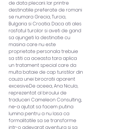
de data plecarii. Iar printre 
destinatiile preferate de romani 
se numara Grecia, Turcia, 
Bulgaria si Croatia. Daca ati ales 
rasfatul turcilor si aveti de gand 
sa ajungeti la destinatie cu 
masina care nu este 
proprietate personala trebuie 
sa stiti ca aceasta tara aplica 
un tratament special care da 
multa bataie de cap turistilor din 
cauza unei birocratii aparent 
excesive.De aceea, Ana Nicula, 
reprezentat al biroului de 
traduceri Cameleon Consulting, 
ne-a ajutat sa facem putina 
lumina pentru a nu lasa ca 
formalitatile sa se transforme 
intr-o adevarat aventura si sa 