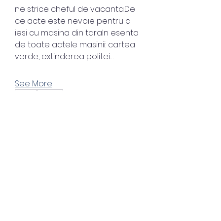
ne strice cheful de vacanta.De 
ce acte este nevoie pentru a 
iesi cu masina din taraIn esenta 
de toate actele masinii: cartea 
verde, extinderea politei…
See More
0
0
About
Welcome to the group! You can
connect with other members,
junvunetcebuddve
ge
...
junvunetcebuddve
April 28, 2023
Read more
Akon Greatest Hits.rar 
((HOT))
Members
Akon Greatest Hits.rar ->>> 
junvunetcebuddve
Follow
https://blltly.com/2twNNK
junvunetcebuddve
saltdeanssc
Follow
saltdeanssc
Akon Greatest Hits.rar ((HOT))