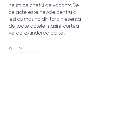
ne strice cheful de vacanta.De 
ce acte este nevoie pentru a 
iesi cu masina din taraIn esenta 
de toate actele masinii: cartea 
verde, extinderea politei…
See More
0
0
About
Welcome to the group! You can
connect with other members,
junvunetcebuddve
ge
...
junvunetcebuddve
April 28, 2023
Read more
Akon Greatest Hits.rar 
((HOT))
Members
Akon Greatest Hits.rar ->>> 
junvunetcebuddve
Follow
https://blltly.com/2twNNK
junvunetcebuddve
saltdeanssc
Follow
saltdeanssc
Akon Greatest Hits.rar ((HOT))