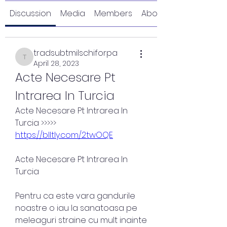
Discussion
Media
Members
About
tradsubtmilschiforpa
tradsubtmilschiforpa
April 28, 2023
Acte Necesare Pt 
Intrarea In Turcia
Acte Necesare Pt Intrarea In 
Turcia >>>>> 
https://blltly.com/2twOQE
Acte Necesare Pt Intrarea In 
Turcia
Pentru ca este vara gandurile 
noastre o iau la sanatoasa pe 
meleaguri straine cu mult inainte 