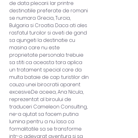
de data plecarii. Iar printre 
destinatiile preferate de romani 
se numara Grecia, Turcia, 
Bulgaria si Croatia. Daca ati ales 
rasfatul turcilor si aveti de gand 
sa ajungeti la destinatie cu 
masina care nu este 
proprietate personala trebuie 
sa stiti ca aceasta tara aplica 
un tratament special care da 
multa bataie de cap turistilor din 
cauza unei birocratii aparent 
excesive.De aceea, Ana Nicula, 
reprezentat al biroului de 
traduceri Cameleon Consulting, 
ne-a ajutat sa facem putina 
lumina pentru a nu lasa ca 
formalitatile sa se transforme 
intr-o adevarat aventura si sa 